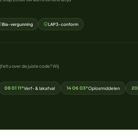
Bia-vergunning
LAP3-conform
lt u over de juiste code? Wij
08 01 11*
Verf- & lakafval
14 06 03*
Oplosmiddelen
20