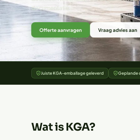
documentatie.
Offerte aanvragen
Vraag advies aan
Juiste KGA-emballage geleverd
Geplande o
Wat is KGA?