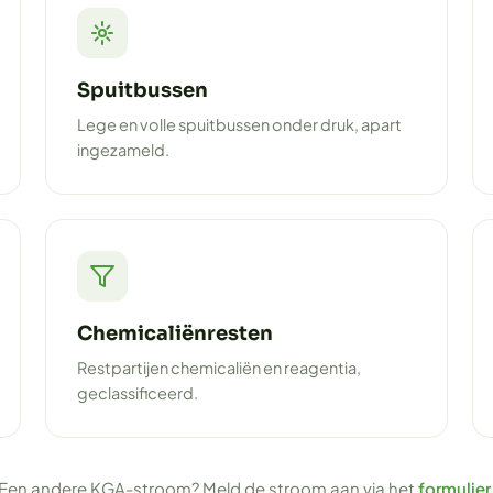
Spuitbussen
Lege en volle spuitbussen onder druk, apart
ingezameld.
Chemicaliënresten
Restpartijen chemicaliën en reagentia,
geclassificeerd.
Een andere KGA-stroom? Meld de stroom aan via het
formulier