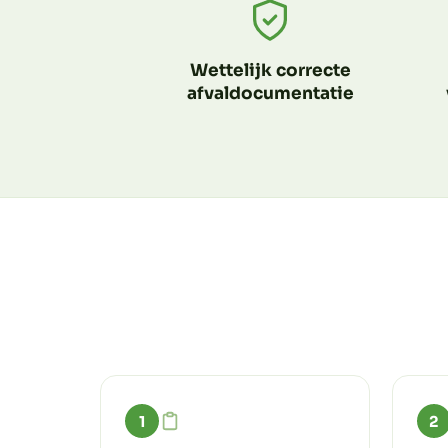
Wettelijk correcte
afvaldocumentatie
1
2