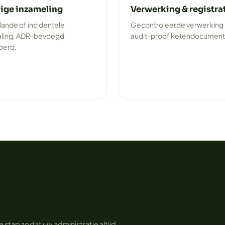
lige inzameling
Verwerking & registra
ande of incidentele
Gecontroleerde verwerking
ling, ADR-bevoegd
audit-proof ketendocument
oerd.
 stap zodat uw administratie altijd