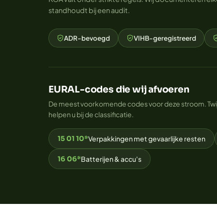
standhoudt bij een audit.
ADR-bevoegd
VIHB-geregistreerd
EURAL-codes die wij afvoeren
De meest voorkomende codes voor deze stroom. Twijfe
helpen u bij de classificatie.
15 01 10*
Verpakkingen met gevaarlijke resten
16 06*
Batterijen & accu's