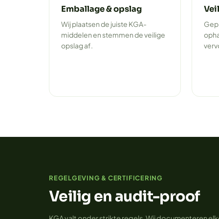
Emballage & opslag
Vei
Wij plaatsen de juiste KGA-
Gepl
middelen en stemmen de veilige
opha
opslag af.
verv
REGELGEVING & CERTIFICERING
Veilig en audit-proof
KGA valt onder strikte regels. Wij documenteren elke