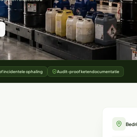
f incidentele ophaling
Audit-proof ketendocumentatie
Bedr