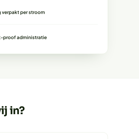
g verpakt per stroom
t-proof administratie
j in?