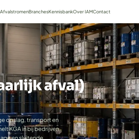
n
Afvalstromen
Branches
Kennisbank
Over IAM
Contact
arlijk afval)
ige opslag, transport en
elt KGA in bij bedrijven
lage en sluitende