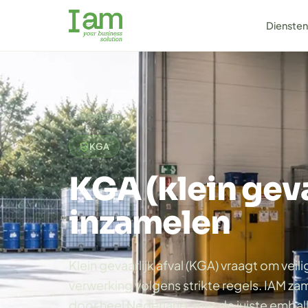
Dienste
← Diensten
KGA
KGA (klein geva
inzamelen
Klein gevaarlijk afval (KGA) vraagt om veil
verwerking volgens strikte regels. IAM zam
door heel Nederland, met de juiste embal