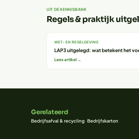
UIT DE KENNISBANK
Regels & praktijk uitge
WET- EN REGELGEVING
LAP3 uitgelegd: wat betekent het vo
Lees artikel →
Gerelateerd
Bedrijfsafval & recycling
·
Bedrijfskarton