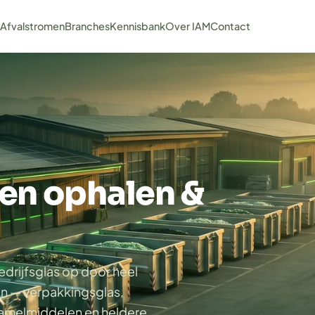
n
Afvalstromen
Branches
Kennisbank
Over IAM
Contact
ten ophalen &
edrijfsglas op door heel
en — verpakkingsglas,
zamelmiddelen en heldere