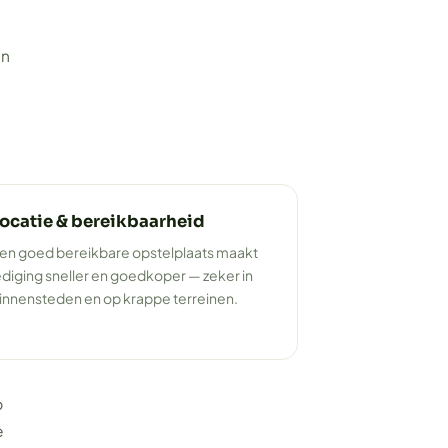
en
ocatie & bereikbaarheid
en goed bereikbare opstelplaats maakt
ediging sneller en goedkoper — zeker in
innensteden en op krappe terreinen.
p
e