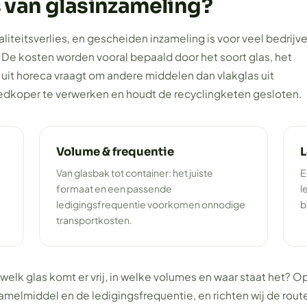
s van glasinzameling?
liteitsverlies, en gescheiden inzameling is voor veel bedrijv
. De kosten worden vooral bepaald door het soort glas, het
 uit horeca vraagt om andere middelen dan vlakglas uit
edkoper te verwerken en houdt de recyclingketen gesloten.
Volume & frequentie
L
Van glasbak tot container: het juiste
E
formaat en een passende
l
ledigingsfrequentie voorkomen onnodige
b
transportkosten.
 welk glas komt er vrij, in welke volumes en waar staat het? O
nzamelmiddel en de ledigingsfrequentie, en richten wij de rout