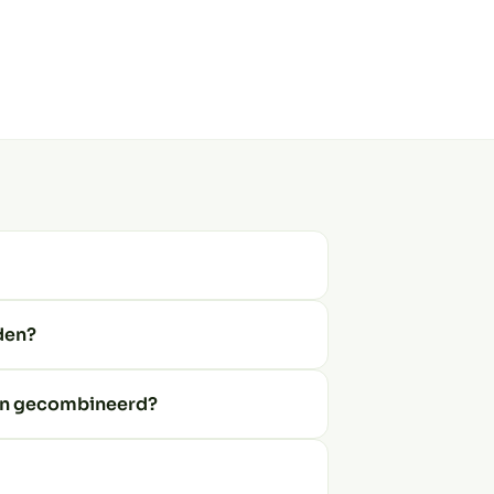
den?
en gecombineerd?