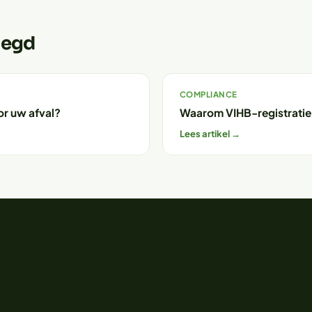
legd
COMPLIANCE
or uw afval?
Waarom VIHB-registratie b
Lees artikel →