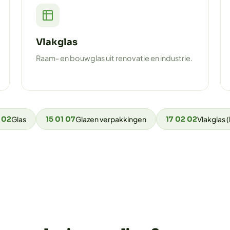
Vlakglas
Raam- en bouwglas uit renovatie en industrie.
 02
Glas
15 01 07
Glazen verpakkingen
17 02 02
Vlakglas 