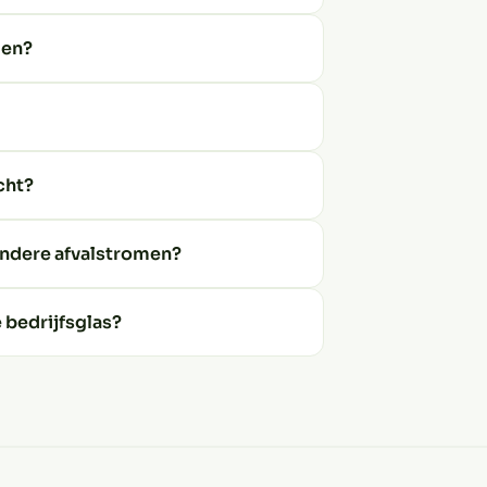
den?
cht?
andere afvalstromen?
 bedrijfsglas?