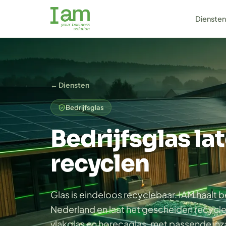
Dienste
← Diensten
Bedrijfsglas
Bedrijfsglas la
recyclen
Glas is eindeloos recyclebaar. IAM haalt b
Nederland en laat het gescheiden recycl
vlakglas en horecaglas, met passende in