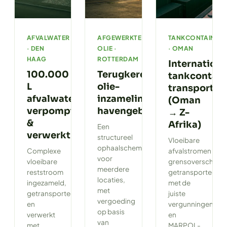
AFVALWATER
AFGEWERKTE
TANKCONTAINER
· DEN
OLIE ·
· OMAN
HAAG
ROTTERDAM
Internationa
100.000
Terugkerende
tankcontain
L
olie-
transport
afvalwater
inzameling
(Oman
verpompt
havengebied
→ Z-
&
Afrika)
Een
verwerkt
structureel
Vloeibare
ophaalschema
Complexe
afvalstromen
voor
vloeibare
grensoverschrijd
meerdere
reststroom
getransporteerd
locaties,
ingezameld,
met de
met
getransporteerd
juiste
vergoeding
en
vergunningen
op basis
verwerkt
en
van
met
MARPOL-