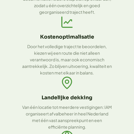
zodat u één overzichtelijk en goed
georganiseerd traject heeft.
Kostenoptimalisatie
Door het volledige traject te beoordelen,
kiezen wij een route die niet alleen
verantwoord is, maar ook economisch
aantrekkelijk. Zo blijven uitvoering, kwaliteit en
kosten met elkaar in balans.
Landelijke dekking
Van één locatie tot meerdere vestigingen: IAM
organiseert afvalbeheer in heel Nederland
met één vast aanspreekpunt en een
efficiënte planning.