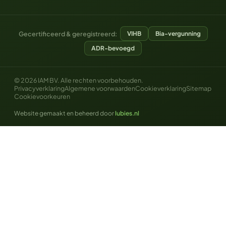
Gecertificeerd & geregistreerd:
VIHB
Bia-vergunning
ADR-bevoegd
© 2026 IAM BV.
Alle rechten voorbehouden.
Privacyverklaring
Algemene voorwaarden
Cookieverklaring
Sitemap
Cookievoorkeuren
Website gemaakt en beheerd door
lubies.nl