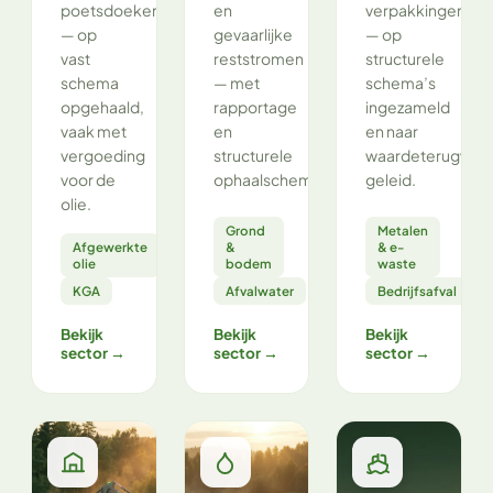
poetsdoeken
en
verpakkingen
— op
gevaarlijke
— op
vast
reststromen
structurele
schema
— met
schema’s
opgehaald,
rapportage
ingezameld
vaak met
en
en naar
vergoeding
structurele
waardeterugwinn
voor de
ophaalschema’s.
geleid.
olie.
Grond
Metalen
Afgewerkte
&
& e-
olie
bodem
waste
KGA
Afvalwater
Bedrijfsafval
Bekijk
Bekijk
Bekijk
sector →
sector →
sector →