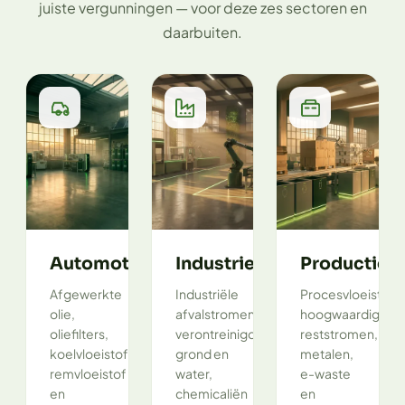
juiste vergunningen — voor deze zes sectoren en
daarbuiten.
Automotive
Industrie
Productie
Afgewerkte
Industriële
Procesvloeistoff
olie,
afvalstromen,
hoogwaardige
oliefilters,
verontreinigde
reststromen,
koelvloeistof,
grond en
metalen,
remvloeistof
water,
e-waste
en
chemicaliën
en