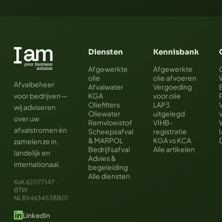
Diensten
Kennisbank
Afgewerkte
Afgewerkte
olie
olie afvoeren
Afvalbeheer
Afvalwater
Vergoeding
voor bedrijven —
KGA
voor olie
Oliefilters
LAP3
wij adviseren
Oliewater
uitgelegd
over uw
Remvloeistof
VIHB-
afvalstromen én
Scheepsafval
registratie
& MARPOL
KGA vs KCA
zamelen ze in,
Bedrijfsafval
Alle artikelen
landelijk en
Advies &
internationaal.
begeleiding
Alle diensten
KvK 62077147 ·
BTW
NL854634538B01
LinkedIn