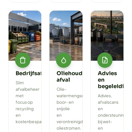
Bedrijfsafval
Oliehoudend
Advies
afval
en
Slim
begeleiding
afvalbeheer
Olie-
met
watermengsels,
Advies,
focus op
boor- en
afvalscans
recycling
snijolie
en
en
en
ondersteuning
kostenbesparing.
verontreinigde
bij wet-
oliestromen.
en