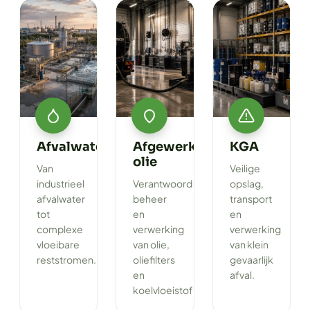
Afvalwater
Afgewerkte
KGA
olie
Van
Veilige
industrieel
Verantwoord
opslag,
afvalwater
beheer
transport
tot
en
en
complexe
verwerking
verwerking
vloeibare
van olie,
van klein
reststromen.
oliefilters
gevaarlijk
en
afval.
koelvloeistof.