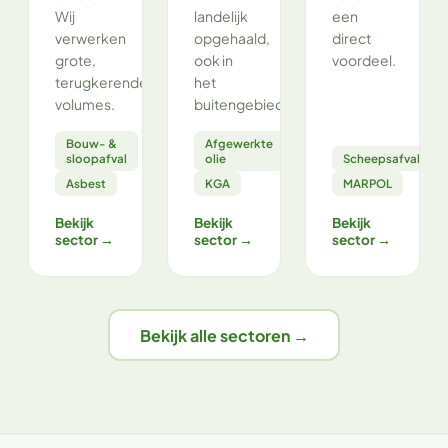
Wij
landelijk
een
verwerken
opgehaald,
direct
grote,
ook in
voordeel.
terugkerende
het
volumes.
buitengebied.
Bouw- &
Afgewerkte
sloopafval
olie
Scheepsafval
Asbest
KGA
MARPOL
Bekijk
Bekijk
Bekijk
sector →
sector →
sector →
Bekijk alle sectoren →