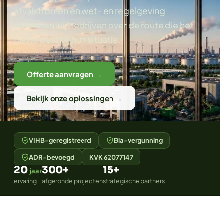
afvalstromen en wet- en regelgeving
adviseren wij bedrijven over de route die het
beste past bij hun situatie.
Offerte aanvragen →
Bekijk onze oplossingen →
VIHB-geregistreerd
Bia-vergunning
ADR-bevoegd
KVK 62077147
20
300+
15+
jaar
ervaring
afgeronde projecten
strategische partners