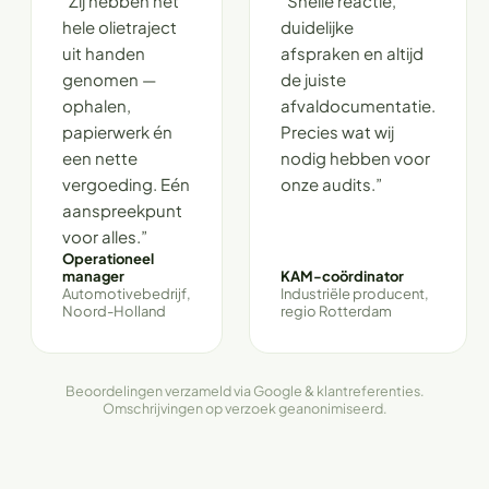
“Zij hebben het
“Snelle reactie,
hele olietraject
duidelijke
uit handen
afspraken en altijd
genomen —
de juiste
ophalen,
afvaldocumentatie.
papierwerk én
Precies wat wij
een nette
nodig hebben voor
vergoeding. Eén
onze audits.”
aanspreekpunt
voor alles.”
Operationeel
manager
KAM-coördinator
Automotivebedrijf,
Industriële producent,
Noord-Holland
regio Rotterdam
Beoordelingen verzameld via Google & klantreferenties.
Omschrijvingen op verzoek geanonimiseerd.