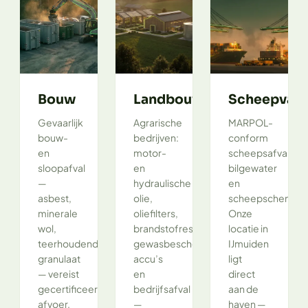
Bouw
Landbouw
Scheepvaar
Gevaarlijk
Agrarische
MARPOL-
bouw-
bedrijven:
conform
en
motor-
scheepsafval,
sloopafval
en
bilgewater
—
hydraulische
en
asbest,
olie,
scheepschemical
minerale
oliefilters,
Onze
wol,
brandstofrestanten,
locatie in
teerhoudend
gewasbeschermingsresten,
IJmuiden
granulaat
accu’s
ligt
— vereist
en
direct
gecertificeerde
bedrijfsafval
aan de
afvoer.
—
haven —