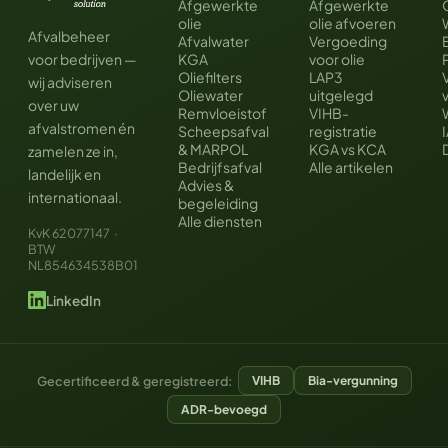
Afgewerkte
Afgewerkte
olie
olie afvoeren
Afvalbeheer
Afvalwater
Vergoeding
voor bedrijven —
KGA
voor olie
Oliefilters
LAP3
wij adviseren
Oliewater
uitgelegd
over uw
Remvloeistof
VIHB-
afvalstromen én
Scheepsafval
registratie
& MARPOL
KGA vs KCA
zamelen ze in,
Bedrijfsafval
Alle artikelen
landelijk en
Advies &
internationaal.
begeleiding
Alle diensten
KvK 62077147 ·
BTW
NL854634538B01
LinkedIn
Gecertificeerd & geregistreerd:
VIHB
Bia-vergunning
ADR-bevoegd