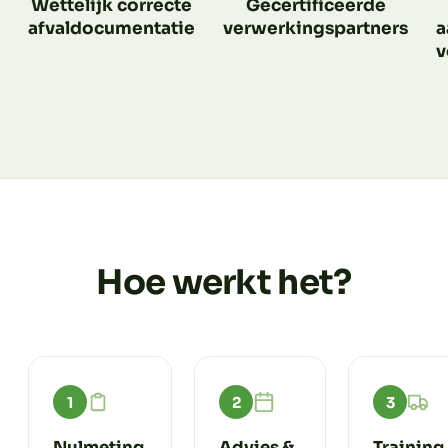
Wettelijk correcte
Gecertificeerde
afvaldocumentatie
verwerkingspartners
a
v
Hoe werkt het?
1
2
3
Nulmeting
Advies &
Training