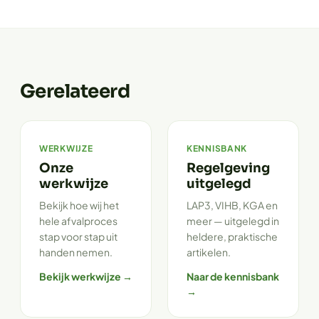
Gerelateerd
WERKWIJZE
KENNISBANK
Onze
Regelgeving
werkwijze
uitgelegd
Bekijk hoe wij het
LAP3, VIHB, KGA en
hele afvalproces
meer — uitgelegd in
stap voor stap uit
heldere, praktische
handen nemen.
artikelen.
Bekijk werkwijze →
Naar de kennisbank
→