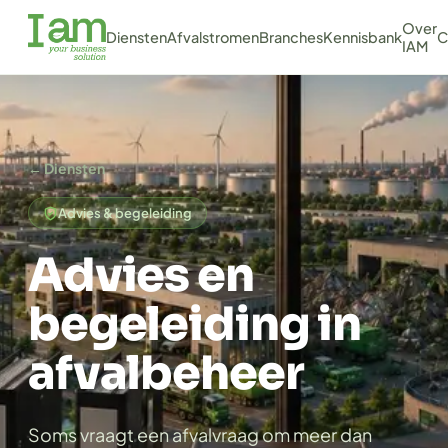
Over
Diensten
Afvalstromen
Branches
Kennisbank
C
IAM
← Diensten
Advies & begeleiding
Advies en
begeleiding in
afvalbeheer
Soms vraagt een afvalvraag om meer dan