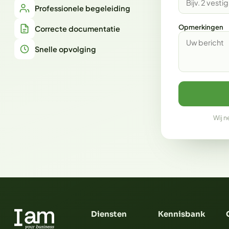
Professionele begeleiding
Opmerkingen
Correcte documentatie
Snelle opvolging
Wij n
Diensten
Kennisbank