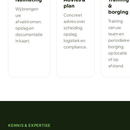
plan
&
Wij brengen
borging
Concreet
uw
Training
advies over
afvalstromen,
van uw
scheiding,
opslag en
team en
opslag,
documentatie
periodieke
logistiek en
in kaart.
borging,
compliance.
op locatie
of op
afstand.
KENNIS & EXPERTISE