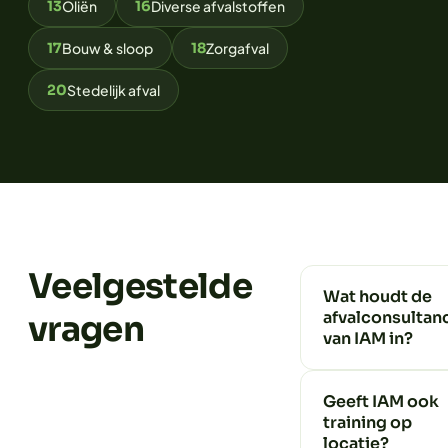
13
Oliën
16
Diverse afvalstoffen
17
Bouw & sloop
18
Zorgafval
20
Stedelijk afval
Veelgestelde
Wat houdt de
afvalconsultan
vragen
van IAM in?
Geeft IAM ook
training op
locatie?