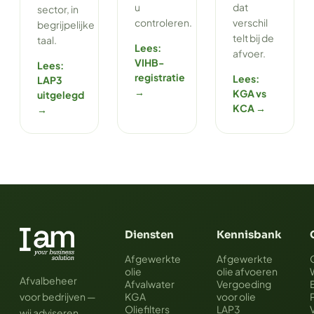
u
dat
sector, in
controleren.
verschil
begrijpelijke
telt bij de
taal.
Lees:
afvoer.
VIHB-
Lees:
registratie
Lees:
LAP3
→
KGA vs
uitgelegd
KCA →
→
Diensten
Kennisbank
Afgewerkte
Afgewerkte
olie
olie afvoeren
Afvalbeheer
Afvalwater
Vergoeding
voor bedrijven —
KGA
voor olie
Oliefilters
LAP3
wij adviseren