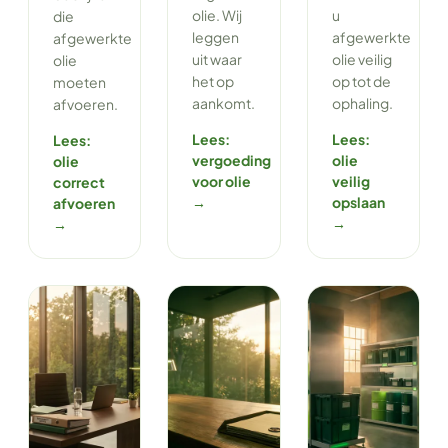
olie. Wij
u
die
leggen
afgewerkte
afgewerkte
uit waar
olie veilig
olie
het op
op tot de
moeten
aankomt.
ophaling.
afvoeren.
Lees:
Lees:
Lees:
vergoeding
olie
olie
voor olie
veilig
correct
→
opslaan
afvoeren
→
→