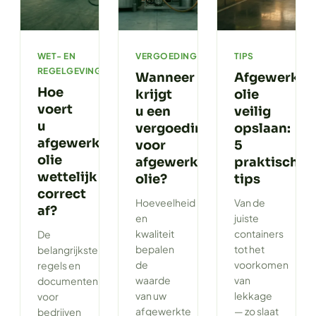
WET- EN
VERGOEDING
TIPS
REGELGEVING
Wanneer
Afgewerkte
Hoe
krijgt
olie
voert
u een
veilig
u
vergoeding
opslaan:
afgewerkte
voor
5
olie
afgewerkte
praktische
wettelijk
olie?
tips
correct
Hoeveelheid
Van de
af?
en
juiste
kwaliteit
containers
De
bepalen
tot het
belangrijkste
de
voorkomen
regels en
waarde
van
documenten
van uw
lekkage
voor
afgewerkte
— zo slaat
bedrijven