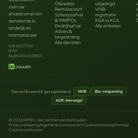
Oliewater
uitgelegd
over uw
Remvloeistof
VIHB-
afvalstromen én
Scheepsafval
registratie
& MARPOL
KGA vs KCA
zamelen ze in,
Bedrijfsafval
Alle artikelen
landelijk en
Advies &
internationaal.
begeleiding
Alle diensten
KvK 62077147 ·
BTW
NL854634538B01
LinkedIn
Gecertificeerd & geregistreerd:
VIHB
Bia-vergunning
ADR-bevoegd
© 2026 IAM BV.
Alle rechten voorbehouden.
Privacyverklaring
Algemene voorwaarden
Cookieverklaring
Sitemap
Cookievoorkeuren