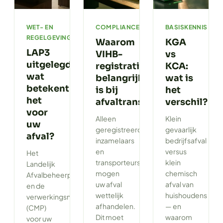
WET- EN
COMPLIANCE
BASISKENNIS
REGELGEVING
Waarom
KGA
LAP3
VIHB-
vs
uitgelegd:
registratie
KCA:
wat
belangrijk
wat is
betekent
is bij
het
het
afvaltransport
verschil?
voor
Alleen
Klein
uw
geregistreerde
gevaarlijk
afval?
inzamelaars
bedrijfsafval
en
versus
Het
transporteurs
klein
Landelijk
mogen
chemisch
Afvalbeheerplan
uw afval
afval van
en de
wettelijk
huishoudens
verwerkingsnormen
afhandelen.
— en
(CMP)
Dit moet
waarom
voor uw