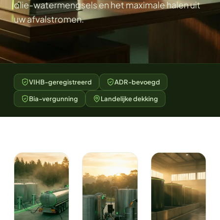
olie-watermengsels en het maximale halen uit
uw afvalstromen.
VIHB-geregistreerd
ADR-bevoegd
Bia-vergunning
Landelijke dekking